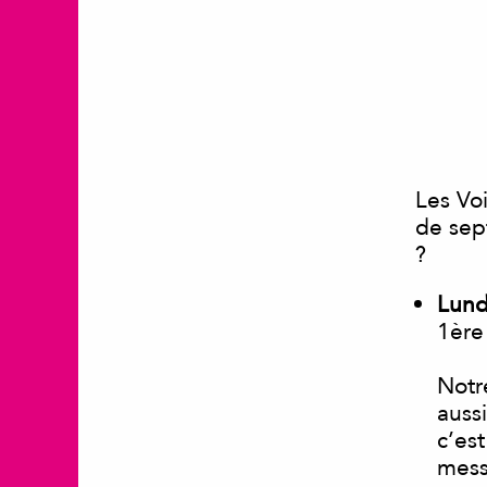
Les Vo
de sep
?
Lund
1ère
Notr
auss
c’es
mess