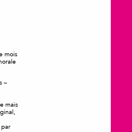
le mois
horale
s –
re mais
ginal,
 par