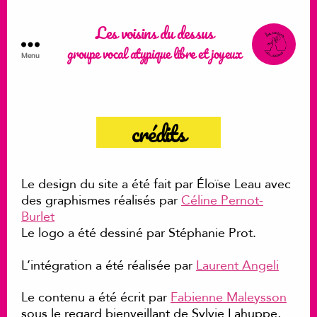
Les voisins du dessus
groupe vocal atypique libre et joyeux
Menu
Les
voisins
du
dessus
crédits
Le design du site a été fait par Éloïse Leau avec
des graphismes réalisés par
Céline Pernot-
Burlet
Le logo a été dessiné par Stéphanie Prot.
L’intégration a été réalisée par
Laurent Angeli
Le contenu a été écrit par
Fabienne Maleysson
sous le regard bienveillant de Sylvie Lahuppe,