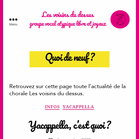
Les voisins du dessus
groupe vocal atypique libre et joyeux
Menu
Les
voisins
du
Quoi de neuf ?
dessus
Retrouvez sur cette page toute l’actualité de la
chorale Les voisins du dessus.
Catégories
INFOS
YACAPPELLA
Yacappella, c’est quoi ?