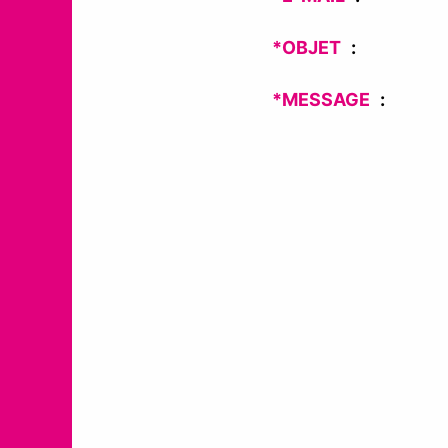
*OBJET
*MESSAGE
V
E
U
I
L
L
E